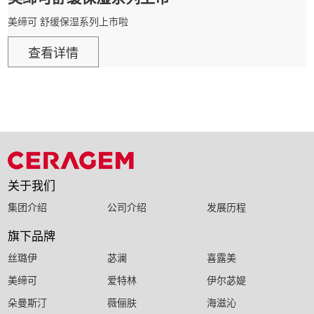
美缔可 舒缓保湿系列上市啦
查看详情
关于我们
集团介绍
公司介绍
发展历程
旗下品牌
丝璐伊
苾澜
喜露美
美缔可
爱特林
伊尔苾媞
朵曼斯汀
薇俪肤
海滋沁